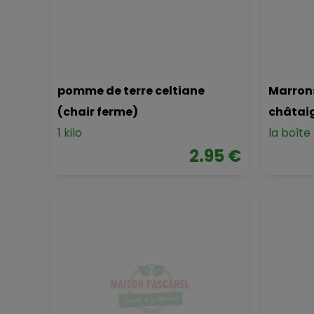
pomme de terre celtiane
Marrons
(chair ferme)
châtai
1 kilo
la boîte
2.95 €