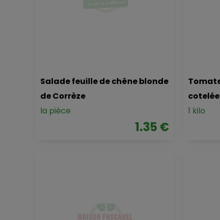
Salade feuille de chêne blonde
Tomate
de Corrèze
cotelée
la pièce
1 kilo
1.35 €