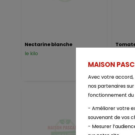
Nectarine blanche
Tomate
le kilo
le kilo
MAISON PASCAR
4.95 €
Avec votre accord, 
nos partenaires sur
fonctionnement du si
- Améliorer votre ex
souvenant de vos ch
- Mesurer l’audienc