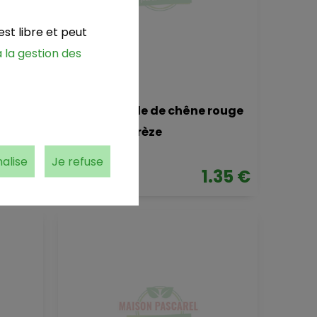
st libre et peut
 la gestion des
Salade feuille de chêne rouge
du Pays Corrèze
la pièce
alise
Je refuse
50 €
1.35 €