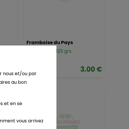
Framboise du Pays
la barquette 125 grs
.90 €
3.00 €
r nous et/ou par
aires au bon
s et en se
omment vous arrivez