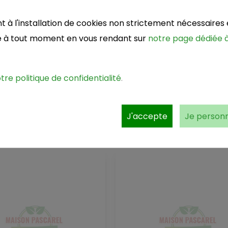
à l'installation de cookies non strictement nécessaires e
né à tout moment en vous rendant sur
notre page dédiée à
otre politique de confidentialité
.
pinova (rouge)
Pomme pink lady
e
le kilo
J'accepte
Je personn
1.95 €
4.