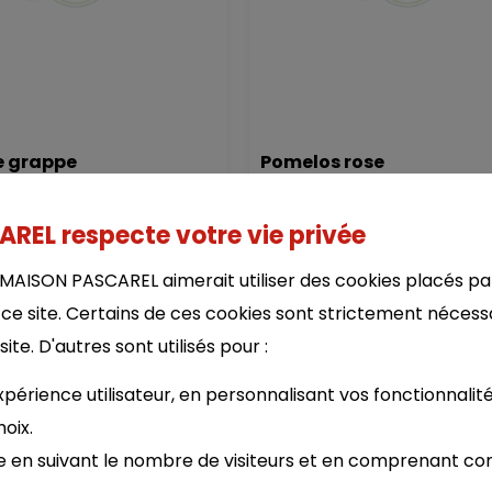
 grappe
Pomelos rose
les 3 pièces
EL respecte votre vie privée
4.20 €
3
MAISON PASCAREL aimerait utiliser des cookies placés pa
 ce site. Certains de ces cookies sont strictement nécess
te. D'autres sont utilisés pour :
périence utilisateur, en personnalisant vos fonctionnalité
oix.
e en suivant le nombre de visiteurs et en comprenant c