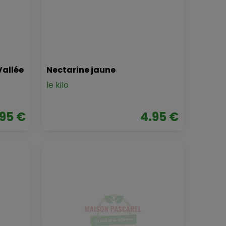
Vallée
Nectarine jaune
le kilo
.95 €
4.95 €