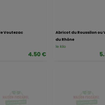
de Voutezac
Abricot du Roussilon ou 
du Rhône
le kilo
4.50 €
5