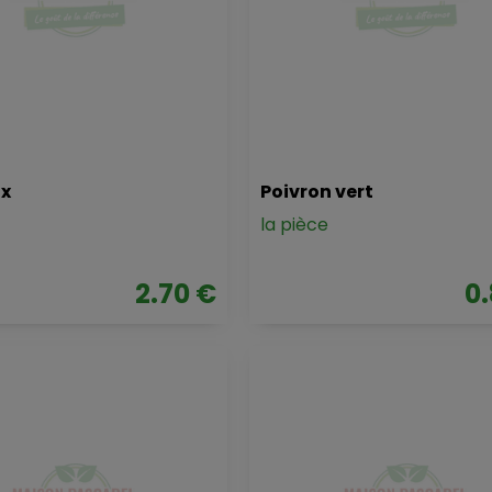
ux
Poivron vert
la pièce
2.70 €
0