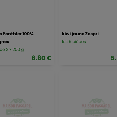
 Ponthier 100%
kiwi jaune Zespri
gnes
les 5 pièces
 de 2 x 200 g
6.80 €
5