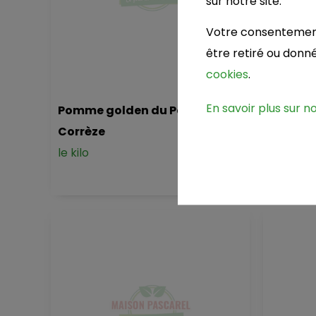
sur notre site.
Votre consentement 
être retiré ou don
cookies
.
En savoir plus sur n
Pomme golden du Pays
Pomme 
Corrèze
Corrèz
le kilo
le kilo
1.95 €