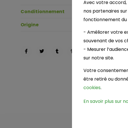
Avec votre accord, 
nos partenaires sur
Conditionnement
Le pied
fonctionnement du si
Origine
cat 1 France
- Améliorer votre ex
souvenant de vos ch
- Mesurer l’audienc
sur notre site.
Votre consentement 
être retiré ou don
cookies
.
En savoir plus sur n