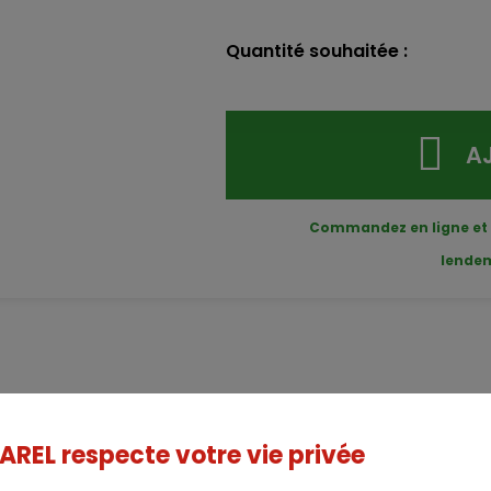
Quantité souhaitée :
A
Commandez en ligne et
lende
N
EL respecte votre vie privée