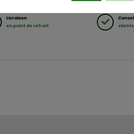
Livraison
Consei
en point de retrait
clients