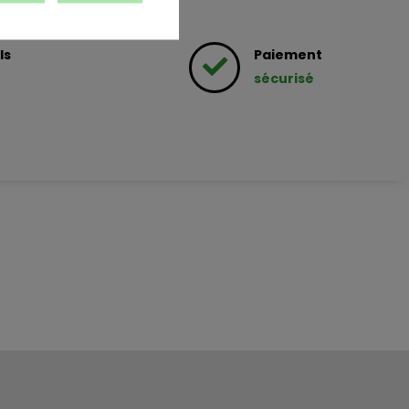
ls
Paiement
sécurisé