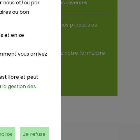
r nous et/ou par
nseignements, demandes diverses
aires au bon
s avez une question sur nos produits ou
re sytème de livraison ?
s et en se
rs n'hésitez plus et utilisez notre formulaire
omment vous arrivez
ur nous contacter.
st libre et peut
Contactez nous
 la gestion des
alise
Je refuse