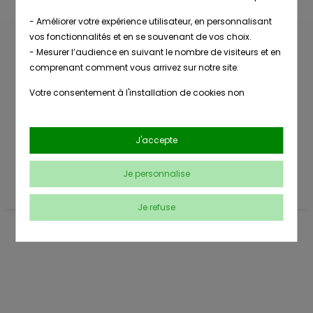
- Améliorer votre expérience utilisateur, en personnalisant
vos fonctionnalités et en se souvenant de vos choix.
- Mesurer l’audience en suivant le nombre de visiteurs et en
comprenant comment vous arrivez sur notre site.
Livraison
Nombreuses
en point de
références
Votre consentement à l'installation de cookies non
retrait
strictement nécessaires est libre et peut être retiré ou donné
à tout moment en vous rendant sur
notre page dédiée à la
gestion des cookies
.
Conseils
J'accepte
Paiement
clients
sécurisé
En savoir plus sur notre politique de confidentialité
.
Je personnalise
Je refuse