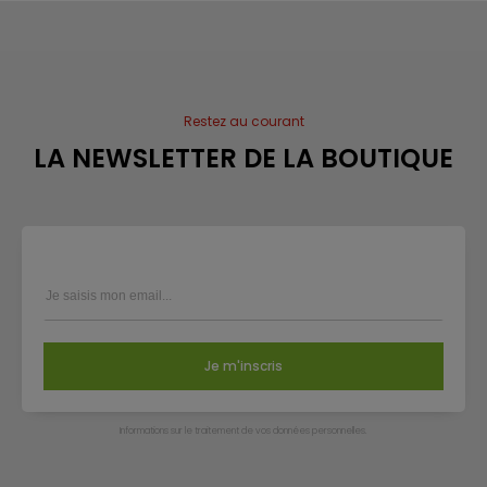
Restez au courant
LA NEWSLETTER DE LA BOUTIQUE
Je m'inscris
Infor­ma­tions sur le trai­te­ment de vos don­nées per­son­nelles.