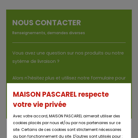
NOUS CONTACTER
Renseignements, demandes diverses
Vous avez une ques­tion sur nos pro­duits ou notre
sytème de livrai­son ?
Alors n'hé­si­tez plus et uti­li­sez notre for­mu­laire pour
nous contac­ter.
MAISON PASCAREL respecte
votre vie privée
Contac­tez nous
Avec votre accord, MAISON PASCAREL aimerait utiliser des
cookies placés par nous et/ou par nos partenaires sur ce
site. Certains de ces cookies sont strictement nécessaires
au bon fonctionnement du site. D'autres sont utilisés pour :