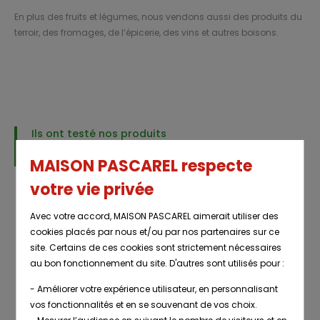
En plus des fruits et légumes, nous vendons aussi des produits du
terroir, des fromages, de l’épicerie, des vins et autres boisons.
Ils ont testé nos produits
NOS CLIENTS TÉMOIGNENT
MAISON PASCAREL respecte
votre vie privée
Avec votre accord, MAISON PASCAREL aimerait utiliser des
cookies placés par nous et/ou par nos partenaires sur ce
site. Certains de ces cookies sont strictement nécessaires
au bon fonctionnement du site. D'autres sont utilisés pour :
Fruits & Légumes au top !
- Améliorer votre expérience utilisateur, en personnalisant
le 03/02/2021
vos fonctionnalités et en se souvenant de vos choix.