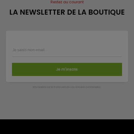
Restez au courant
LA NEWSLETTER DE LA BOUTIQUE
Je m'inscris
Infor­ma­tions sur le trai­te­ment de vos don­nées per­son­nelles.