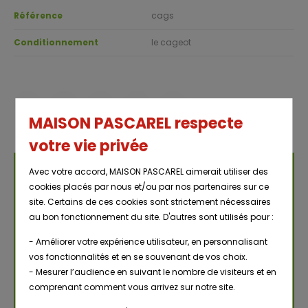
Référence
cags
Conditionnement
le cageot
MAISON PASCAREL respecte
votre vie privée
Avec votre accord, MAISON PASCAREL aimerait utiliser des
NOUS CONTACTER
cookies placés par nous et/ou par nos partenaires sur ce
site. Certains de ces cookies sont strictement nécessaires
Renseignements, demandes diverses
au bon fonctionnement du site. D'autres sont utilisés pour :
- Améliorer votre expérience utilisateur, en personnalisant
vos fonctionnalités et en se souvenant de vos choix.
- Mesurer l’audience en suivant le nombre de visiteurs et en
comprenant comment vous arrivez sur notre site.