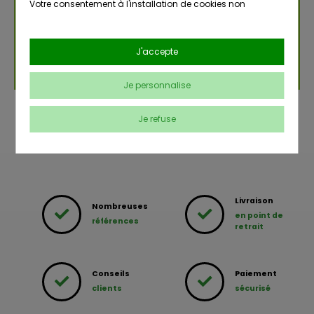
Votre consentement à l'installation de cookies non
strictement nécessaires est libre et peut être retiré ou donné
à tout moment en vous rendant sur
notre page dédiée à la
gestion des cookies
.
J'accepte
En savoir plus sur notre politique de confidentialité
.
Je personnalise
Je refuse
Livraison
Nombreuses
en point de
références
retrait
Conseils
Paiement
clients
sécurisé