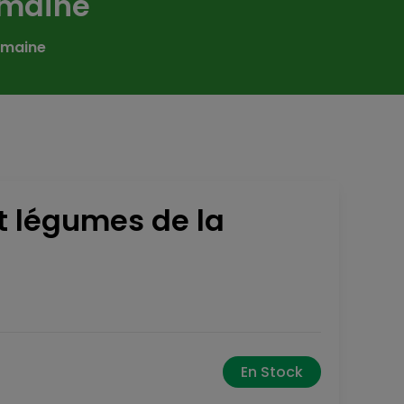
emaine
emaine
et légumes de la
En Stock