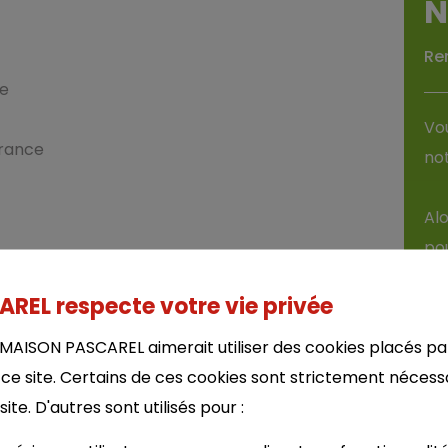
N
Re
ne
Vou
France
not
Alo
pou
EL respecte votre vie privée
MAISON PASCAREL aimerait utiliser des cookies placés pa
 ce site. Certains de ces cookies sont strictement nécess
te. D'autres sont utilisés pour :