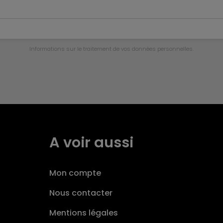
Infor­ma­tions sur le trai­te­ment de vos don­nées per­son­nelles.
A voir aussi
Mon compte
Nous contacter
Mentions légales