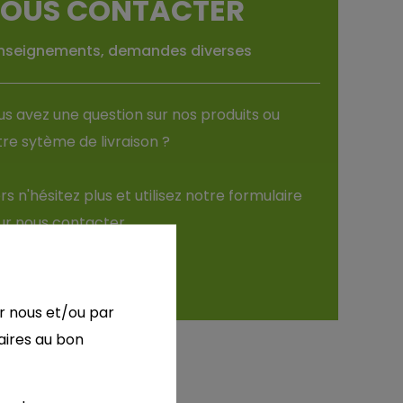
OUS CONTACTER
nseignements, demandes diverses
s avez une ques­tion sur nos pro­duits ou
re sytème de livrai­son ?
rs n'hé­si­tez plus et uti­li­sez notre for­mu­laire
r nous contac­ter.
Contac­tez nous
r nous et/ou par
aires au bon