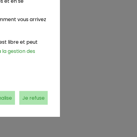
s et en se
omment vous arrivez
st libre et peut
 la gestion des
alise
Je refuse