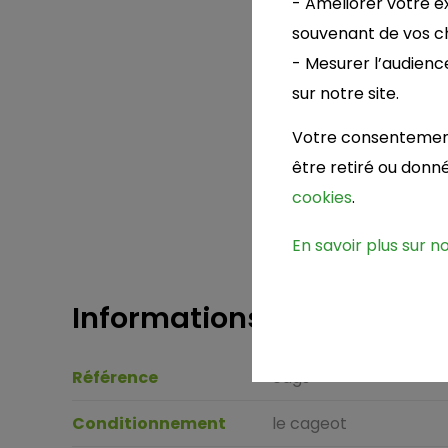
- Améliorer votre ex
souvenant de vos ch
- Mesurer l’audienc
sur notre site.
Votre consentement 
être retiré ou don
cookies
.
En savoir plus sur n
Informations
Référence
cags
Conditionnement
le cageot