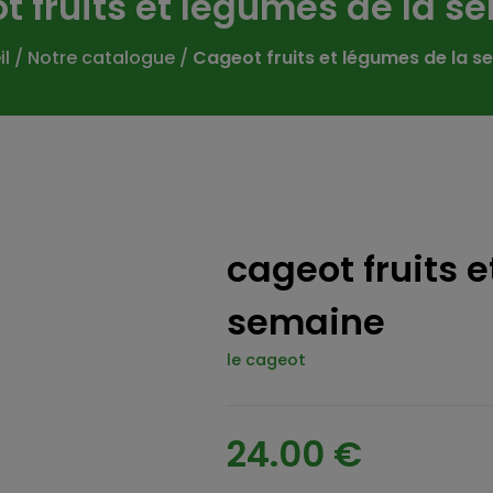
t fruits et légumes de la s
il
/
Notre catalogue
/
Cageot fruits et légumes de la s
cageot fruits 
semaine
le cageot
24.00 €