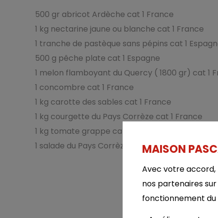
500 gr abri­cot Ardèche cat 1 France
1 kg nec­ta­rine jaune ou blanche cat 1 France
1 tranche de pas­tèque sans pépins cat 1 Espag
500 g pêche plate cat 1 Espagne
1 melon flam­boyant du Quercy ( 1800 gr) cat 1 
1 concombre cat 1 France
1 kg carotte des sables cat 1 France
1 kg cour­gette du Pays Cor­rèze cat 1 France
1 kg tomate grappe cat 1 France
1 salade du Pays Cor­rèze cat 1 France
MAISON PASCAR
Avec votre accord, 
nos partenaires sur
fonctionnement du si