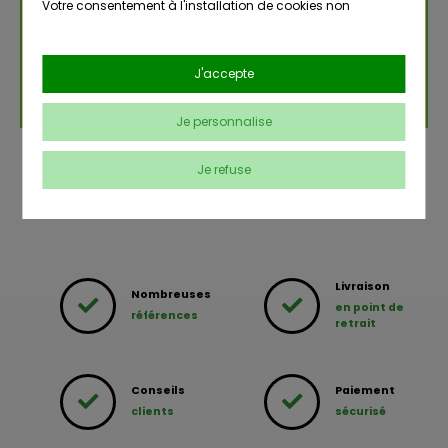
Votre consentement à l'installation de cookies non
strictement nécessaires est libre et peut être retiré ou donné
à tout moment en vous rendant sur
notre page dédiée à la
gestion des cookies
.
J'accepte
En savoir plus sur notre politique de confidentialité
.
Je personnalise
Je refuse
Livraison
Nombreuses
en point de
références
retrait
Conseils
Paiement
clients
sécurisé