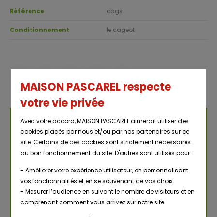
Référence
cags
Conditionnement
le cageot
MAISON PASCAREL respecte
votre vie privée
Avec votre accord, MAISON PASCAREL aimerait utiliser des
NOUS CONTACTER
cookies placés par nous et/ou par nos partenaires sur ce
site. Certains de ces cookies sont strictement nécessaires
Renseignements, demandes diverses
au bon fonctionnement du site. D'autres sont utilisés pour :
- Améliorer votre expérience utilisateur, en personnalisant
vos fonctionnalités et en se souvenant de vos choix.
- Mesurer l’audience en suivant le nombre de visiteurs et en
comprenant comment vous arrivez sur notre site.