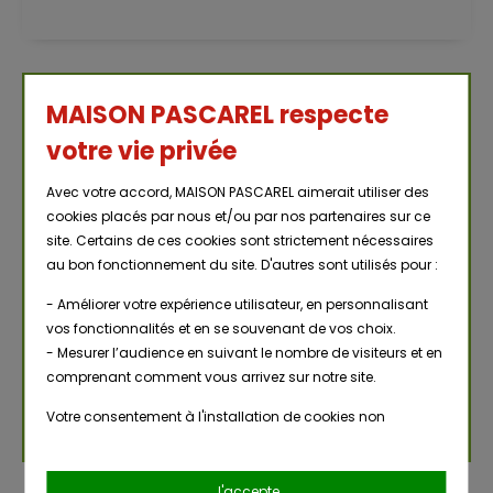
MAISON PASCAREL respecte
NOUS CONTACTER
votre vie privée
Renseignements, demandes diverses
Avec votre accord, MAISON PASCAREL aimerait utiliser des
cookies placés par nous et/ou par nos partenaires sur ce
Vous avez une ques­tion sur nos pro­duits ou notre
site. Certains de ces cookies sont strictement nécessaires
sytème de livrai­son ?
au bon fonctionnement du site. D'autres sont utilisés pour :
- Améliorer votre expérience utilisateur, en personnalisant
Alors n'hé­si­tez plus et uti­li­sez notre for­mu­laire pour
vos fonctionnalités et en se souvenant de vos choix.
nous contac­ter.
- Mesurer l’audience en suivant le nombre de visiteurs et en
comprenant comment vous arrivez sur notre site.
Contac­tez nous
Votre consentement à l'installation de cookies non
strictement nécessaires est libre et peut être retiré ou donné
à tout moment en vous rendant sur
notre page dédiée à la
gestion des cookies
.
J'accepte