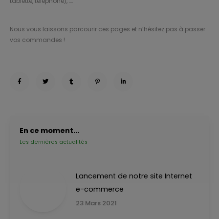
tablette, télé­phone), ….
Nous vous lais­sons par­cou­rir ces pages et n’hé­si­tez pas à pas­ser
vos com­mandes !
En ce moment...
Les dernières actualités
Lancement de notre site Internet
e-commerce
23 Mars 2021