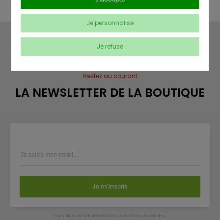
En savoir plus sur notre politique de confidentialité
.
Je personnalise
Je refuse
Restez au courant
LA NEWSLETTER DE LA BOUTIQUE
Je m'inscris
Infor­ma­tions sur le trai­te­ment de vos don­nées per­son­nelles.