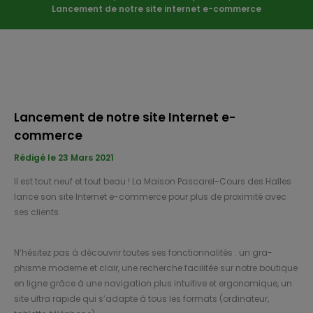
Lancement de notre site internet e-commerce
Lancement de notre site Internet e-
commerce
Rédigé le 23 Mars 2021
Il est tout neuf et tout beau ! La Mai­son Pas­ca­rel-Cours des Halles
lance son site Inter­net e-com­merce pour plus de proxi­mité avec
ses clients.
N’hé­si­tez pas à décou­vrir toutes ses fonc­tion­na­li­tés : un gra­
phisme moderne et clair, une recherche faci­li­tée sur notre bou­tique
en ligne grâce à une navi­ga­tion plus intui­tive et ergo­no­mique, un
site ultra rapide qui s’adapte à tous les for­mats (ordi­na­teur,