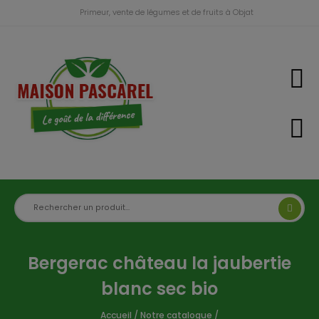
Primeur, vente de légumes et de fruits à Objat
Bergerac château la jaubertie
blanc sec bio
Accueil
/
Notre catalogue
/