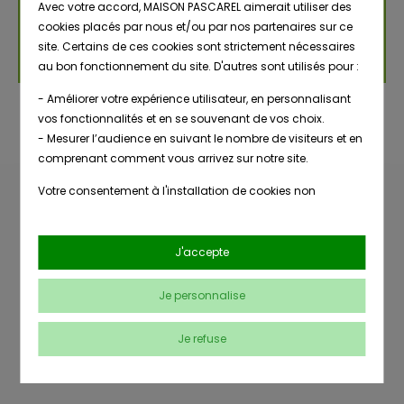
Avec votre accord, MAISON PASCAREL aimerait utiliser des
cookies placés par nous et/ou par nos partenaires sur ce
site. Certains de ces cookies sont strictement nécessaires
au bon fonctionnement du site. D'autres sont utilisés pour :
- Améliorer votre expérience utilisateur, en personnalisant
vos fonctionnalités et en se souvenant de vos choix.
- Mesurer l’audience en suivant le nombre de visiteurs et en
comprenant comment vous arrivez sur notre site.
Votre consentement à l'installation de cookies non
strictement nécessaires est libre et peut être retiré ou donné
Livraison
à tout moment en vous rendant sur
notre page dédiée à la
Nombreuses
en point de
gestion des cookies
.
J'accepte
références
retrait
En savoir plus sur notre politique de confidentialité
.
Je personnalise
Conseils
Paiement
Je refuse
clients
sécurisé