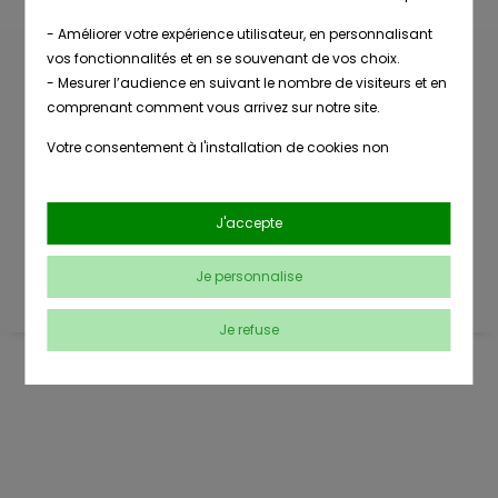
- Améliorer votre expérience utilisateur, en personnalisant
vos fonctionnalités et en se souvenant de vos choix.
- Mesurer l’audience en suivant le nombre de visiteurs et en
comprenant comment vous arrivez sur notre site.
Livraison
Nombreuses
en point de
références
Votre consentement à l'installation de cookies non
retrait
strictement nécessaires est libre et peut être retiré ou donné
à tout moment en vous rendant sur
notre page dédiée à la
gestion des cookies
.
Conseils
J'accepte
Paiement
clients
sécurisé
En savoir plus sur notre politique de confidentialité
.
Je personnalise
Je refuse