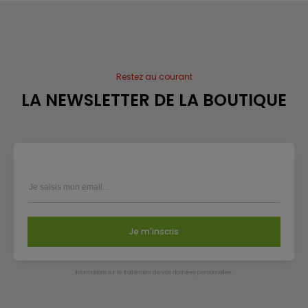
Restez au courant
LA NEWSLETTER DE LA BOUTIQUE
Je m'inscris
Infor­ma­tions sur le trai­te­ment de vos don­nées per­son­nelles.