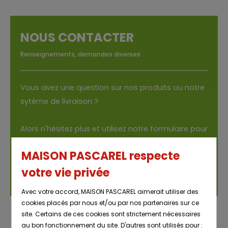
NOUS CONTACTER
Renseignements, demandes diverses
Vous avez une ques­tion sur nos pro­duits ou notre
sytème de livrai­son ?
Alors n'hé­si­tez plus et uti­li­sez notre for­mu­laire pour
nous contac­ter.
MAISON PASCAREL respecte
votre vie privée
Contac­tez nous
Avec votre accord, MAISON PASCAREL aimerait utiliser des
cookies placés par nous et/ou par nos partenaires sur ce
site. Certains de ces cookies sont strictement nécessaires
au bon fonctionnement du site. D'autres sont utilisés pour :