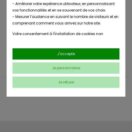
- Améliorer votre expérience utilisateur, en personnalisant
vos fonctionnalités et en se souvenant de vos choix.
- Mesurer l’audience en suivant le nombre de visiteurs et en
Livraison
Nombreuses
comprenant comment vous arrivez sur notre site.
en point de
références
retrait
Votre consentement à l'installation de cookies non
strictement nécessaires est libre et peut être retiré ou donné
à tout moment en vous rendant sur
notre page dédiée à la
Conseils
Paiement
gestion des cookies
.
J'accepte
clients
sécurisé
En savoir plus sur notre politique de confidentialité
.
Je personnalise
Je refuse