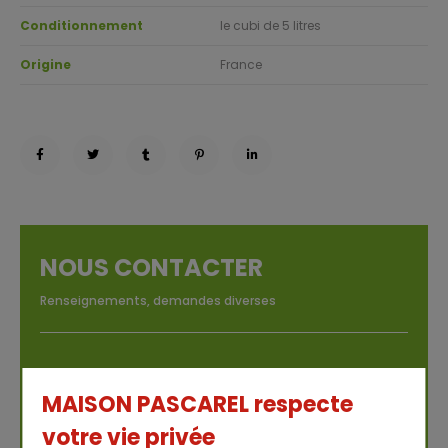
Conditionnement
le cubi de 5 litres
Origine
France
NOUS CONTACTER
Renseignements, demandes diverses
MAISON PASCAREL respecte
votre vie privée