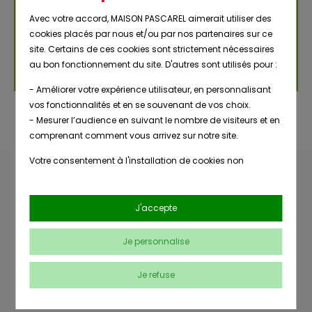
Avec votre accord, MAISON PASCAREL aimerait utiliser des
cookies placés par nous et/ou par nos partenaires sur ce
site. Certains de ces cookies sont strictement nécessaires
au bon fonctionnement du site. D'autres sont utilisés pour :
- Améliorer votre expérience utilisateur, en personnalisant
vos fonctionnalités et en se souvenant de vos choix.
- Mesurer l’audience en suivant le nombre de visiteurs et en
comprenant comment vous arrivez sur notre site.
Votre consentement à l'installation de cookies non
strictement nécessaires est libre et peut être retiré ou donné
à tout moment en vous rendant sur
notre page dédiée à la
Livraison
gestion des cookies
.
Nombreuses
J'accepte
en point de
références
retrait
En savoir plus sur notre politique de confidentialité
.
Je personnalise
Conseils
Je refuse
Paiement
clients
sécurisé