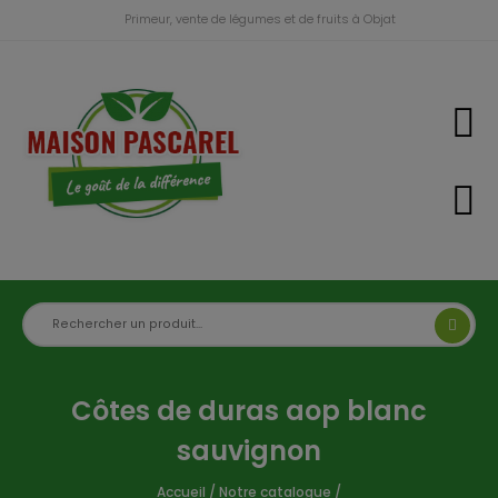
Primeur, vente de légumes et de fruits à Objat
Côtes de duras aop blanc
sauvignon
Accueil
/
Notre catalogue
/