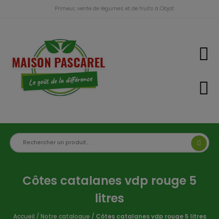
Primeur, vente de légumes et de fruits à Objat
Côtes catalanes vdp rouge 5
litres
Accueil
/
Notre catalogue
/
Côtes catalanes vdp rouge 5 litres