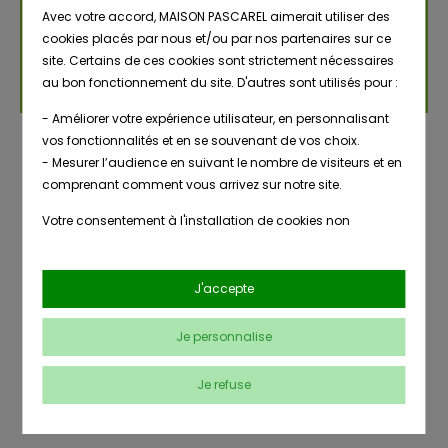
nous contac­ter.
Avec votre accord, MAISON PASCAREL aimerait utiliser des
cookies placés par nous et/ou par nos partenaires sur ce
site. Certains de ces cookies sont strictement nécessaires
Contac­tez nous
au bon fonctionnement du site. D'autres sont utilisés pour :
- Améliorer votre expérience utilisateur, en personnalisant
vos fonctionnalités et en se souvenant de vos choix.
- Mesurer l’audience en suivant le nombre de visiteurs et en
comprenant comment vous arrivez sur notre site.
Votre consentement à l'installation de cookies non
strictement nécessaires est libre et peut être retiré ou donné
à tout moment en vous rendant sur
notre page dédiée à la
Livraison
Nombreuses
gestion des cookies
.
J'accepte
en point de
références
retrait
En savoir plus sur notre politique de confidentialité
.
Je personnalise
Conseils
Paiement
Je refuse
clients
sécurisé