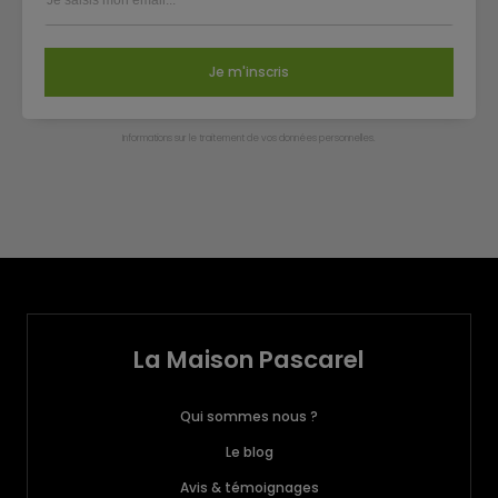
Je m'inscris
Infor­ma­tions sur le trai­te­ment de vos don­nées per­son­nelles.
La Maison Pascarel
Qui sommes nous ?
Le blog
Avis & témoignages