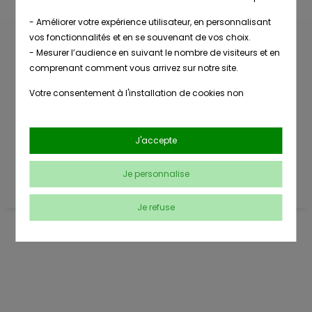
- Améliorer votre expérience utilisateur, en personnalisant
vos fonctionnalités et en se souvenant de vos choix.
- Mesurer l’audience en suivant le nombre de visiteurs et en
Livraison
comprenant comment vous arrivez sur notre site.
Nombreuses
en point de
références
Votre consentement à l'installation de cookies non
retrait
strictement nécessaires est libre et peut être retiré ou donné
à tout moment en vous rendant sur
notre page dédiée à la
gestion des cookies
.
Conseils
Paiement
J'accepte
clients
sécurisé
En savoir plus sur notre politique de confidentialité
.
Je personnalise
Je refuse