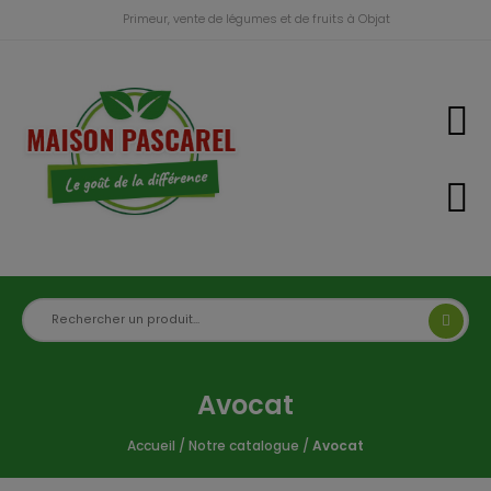
Primeur, vente de légumes et de fruits à Objat
Avocat
Accueil
/
Notre catalogue
/
Avocat